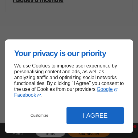
En savoir plus
Your privacy is our priority
Électricien à Beaconsfield
We use Cookies to improve user experience by
personalising content and ads, as well as
Électricien dans le West Island
analyzing traffic and optimizing social networks
functionalities. By clicking "I Agree" you consent to
Électricien à Baie-d'Urfé
the use of Cookies from our providers
Google
Électricien à Pointe-Claire
Facebook
.
Électricien à Kirkland
Électricien à Dorval
I AGREE
Customize
Électricien à Vaudreuil-Dorion
Électricien à Pierrefonds
Menu
Infos
Soumission